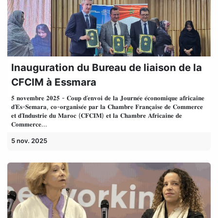
Inauguration du Bureau de liaison de la
CFCIM à Essmara
𝟓 𝐧𝐨𝐯𝐞𝐦𝐛𝐫𝐞 𝟐𝟎𝟐𝟓 - 𝐂𝐨𝐮𝐩 𝐝’𝐞𝐧𝐯𝐨𝐢 𝐝𝐞 𝐥𝐚 𝐉𝐨𝐮𝐫𝐧𝐞́𝐞 𝐞́𝐜𝐨𝐧𝐨𝐦𝐢𝐪𝐮𝐞 𝐚𝐟𝐫𝐢𝐜𝐚𝐢𝐧𝐞
𝐝’𝐄𝐬-𝐒𝐞𝐦𝐚𝐫𝐚, 𝐜𝐨-𝐨𝐫𝐠𝐚𝐧𝐢𝐬𝐞́𝐞 𝐩𝐚𝐫 𝐥𝐚 𝐂𝐡𝐚𝐦𝐛𝐫𝐞 𝐅𝐫𝐚𝐧𝐜̧𝐚𝐢𝐬𝐞 𝐝𝐞 𝐂𝐨𝐦𝐦𝐞𝐫𝐜𝐞
𝐞𝐭 𝐝’𝐈𝐧𝐝𝐮𝐬𝐭𝐫𝐢𝐞 𝐝𝐮 𝐌𝐚𝐫𝐨𝐜 (𝐂𝐅𝐂𝐈𝐌) 𝐞𝐭 𝐥𝐚 𝐂𝐡𝐚𝐦𝐛𝐫𝐞 𝐀𝐟𝐫𝐢𝐜𝐚𝐢𝐧𝐞 𝐝𝐞
𝐂𝐨𝐦𝐦𝐞𝐫𝐜𝐞...
5 nov. 2025