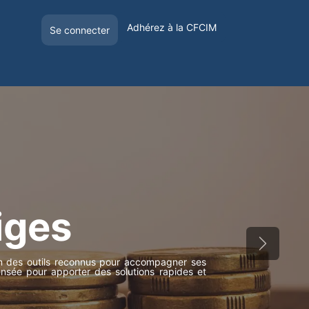
Adhérez à la CFCIM
Se connecter
E
OFFRE DE VISIBILITÉ
VOYAGER EN FRANCE
iges
Suivant
ion des outils reconnus pour accompagner ses
sée pour apporter des solutions rapides et