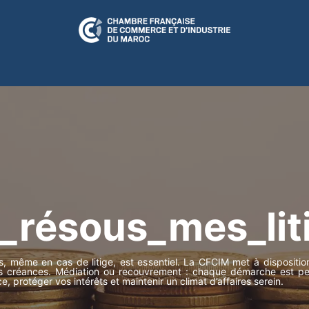
N RELATION
CFCIM Play
A LA UNE
ÉVÉNEMENTS
CULTUR
_résous_mes_lit
s, même en cas de litige, est essentiel. La CFCIM met à disposit
es créances. Médiation ou recouvrement : chaque démarche est pen
nce, protéger vos intérêts et maintenir un climat d’affaires serein.