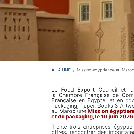
A LA UNE
Mission égyptienne au Maroc 
Le
Food Export Council
et l
la
Chambre Française de Com
Française en Egypte
, et en coo
Packaging, Paper, Books & Artw
au Maroc
une
Mission égyptien
et du packaging, le 10 juin 2026
Trente-trois entreprises égypti
offres, rencontrer des importateu