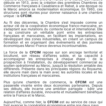
débute en 1913, avec la création des premières Chambres de
Commerce françaises à Casablanca et Rabat, à une époque où
le Maroc amorce sa modernisation économique. En 1960, ces
structures sont réunies pour donner naissance à une chambre
unique : la
CFCIM
.
Au fil des décennies, la Chambre s’est imposée comme un
acteur clé de la coopération économique franco-marocaine, en
s’adaptant aux mutations du contexte local et international. Elle
a su construire un véritable pont entre les entreprises
françaises et marocaines, en facilitant les implantations, en
développant des zones industrielles, en créant un campus de
formation et en organisant des événements et des journées
économiques Maroc-France devenus incontournables.
La force de la
CFCIM
repose sur son ancrage territorial et
biculturel, son réseau d’affaires solide, et sa capacité à
accompagner les entreprises à chaque étape : de la
prospection à l’installation, du développement commercial au
soutien opérationnel au Maroc, jusqu’à la résolution amiable des
différends. Présente dans les principales régions du Royaume,
elle œuvre main dans la main avec les autorités locales et les
institutions françaises et marocaines.
Plus qu’une chambre de commerce, la
CFCIM
est une
passerelle vivante entre deux économies partenaires. Depuis
ses débuts, elle incarne une ambition partagée : bâtir une
relation d’affaires durable, innovante et mutuellement bénéfique
entre la France et le Maroc.
Aujourd’hui, comme hier, la
CFCIM
est au service de ceux qui
font avancer la coopération économique entre nos deux pays.