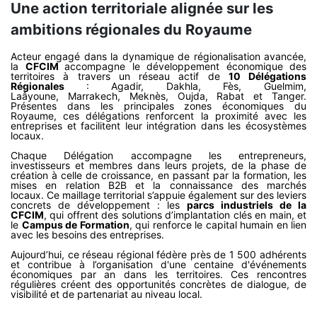
Une action territoriale alignée sur les
ambitions régionales du Royaume
Acteur engagé dans la dynamique de régionalisation avancée,
la
CFCIM
accompagne le développement économique des
territoires à travers un réseau actif de
10 Délégations
Régionales
: Agadir, Dakhla, Fès, Guelmim,
Laâyoune, Marrakech, Meknès, Oujda, Rabat et Tanger.
Présentes dans les principales zones économiques du
Royaume, ces délégations renforcent la proximité avec les
entreprises et facilitent leur intégration dans les écosystèmes
locaux.
Chaque Délégation accompagne les entrepreneurs,
investisseurs et membres dans leurs projets, de la phase de
création à celle de croissance, en passant par la formation, les
mises en relation B2B et la connaissance des marchés
locaux. Ce maillage territorial s’appuie également sur des leviers
concrets de développement : les
parcs industriels de la
CFCIM
, qui offrent des solutions d’implantation clés en main, et
le
Campus de Formation
, qui renforce le capital humain en lien
avec les besoins des entreprises.
Aujourd’hui, ce réseau régional fédère près de 1 500 adhérents
et contribue à l’organisation d'une centaine d'événements
économiques par an dans les territoires. Ces rencontres
régulières créent des opportunités concrètes de dialogue, de
visibilité et de partenariat au niveau local.