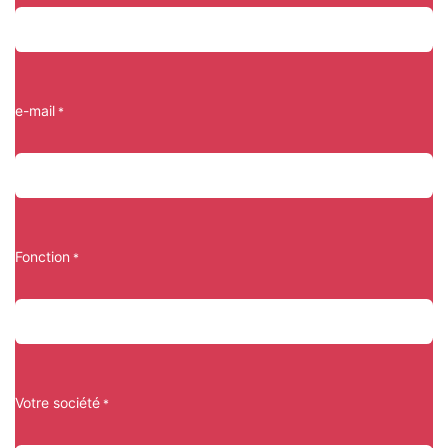
e-mail
*
Fonction
*
Votre société
*