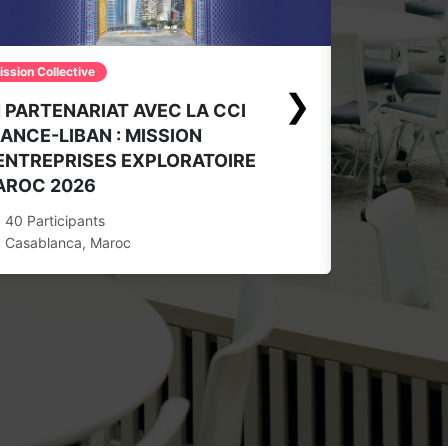
ission Collective
❯
 PARTENARIAT AVEC LA CCI
Mission Collect
ANCE-LIBAN : MISSION
RENCONTRE
ENTREPRISES EXPLORATOIRE
OPPORTUN
AROC 2026
0 Participa
40 Participants
Casablanc
Casablanca, Maroc