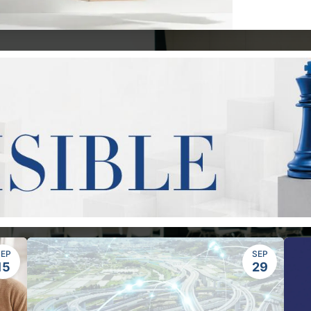
SEP
SEP
15
29