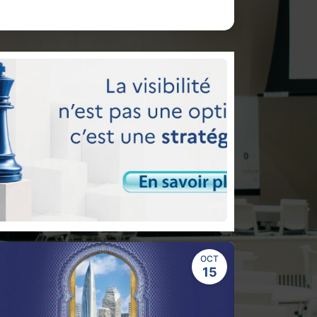
OCT
15