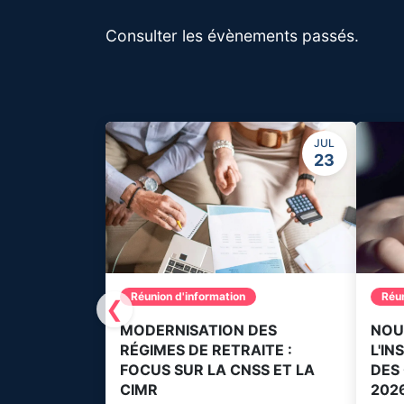
Consulter les évènements passés.
JUL
23
Réunion d'information
Réun
❮
MODERNISATION DES
NOU
RÉGIMES DE RETRAITE :
L'I
FOCUS SUR LA CNSS ET LA
DES
CIMR
202