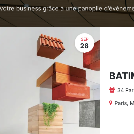
votre business grâce à une panoplie d'événem
SEP
28
BATI
34 Par
Paris, 