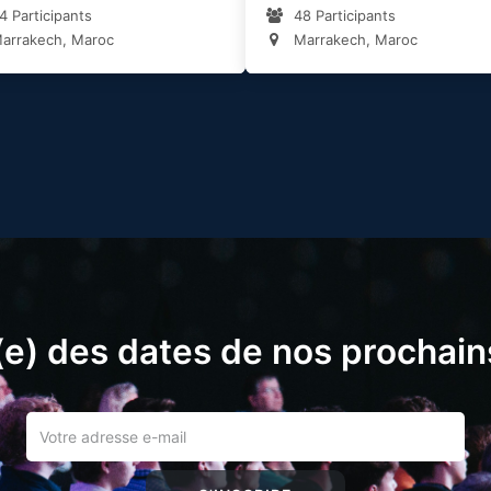
4 Participants
48 Participants
arrakech, Maroc
Marrakech, Maroc
e) des dates de nos prochai