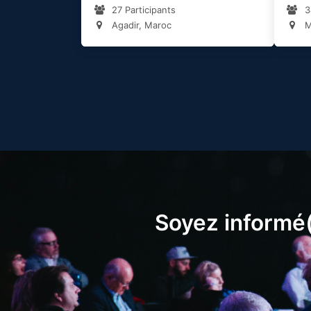
27 Participants
3
Agadir, Maroc
M
Soyez informé(