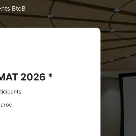
ents BtoB
MAT 2026 *
ticipants
Maroc