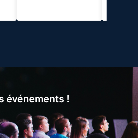
Marrakech,
ns événements !