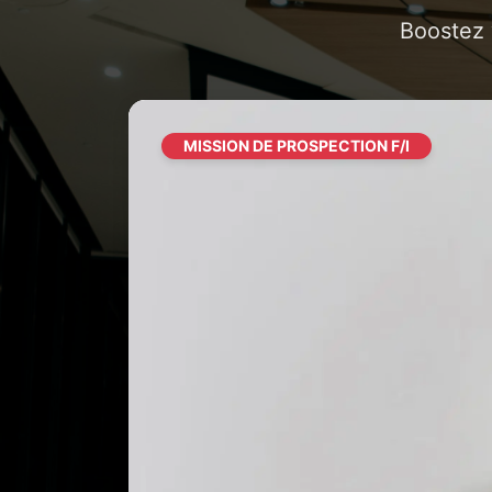
Boostez 
MISSION DE PROSPECTION F/I