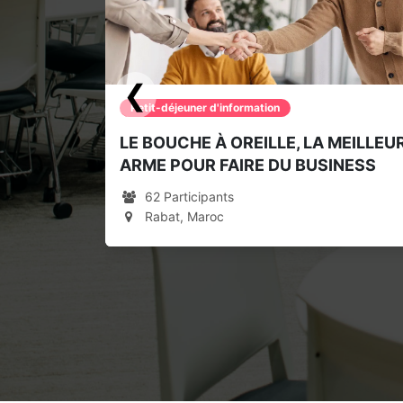
❮
Petit-déjeuner d'information
LE BOUCHE À OREILLE, LA MEILLEU
ARME POUR FAIRE DU BUSINESS
62 Participants
Rabat, Maroc