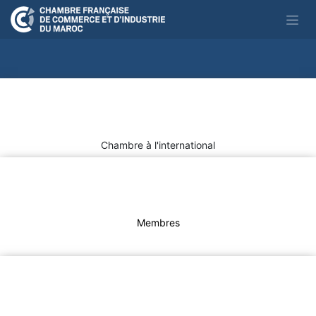
Se rendre au contenu
Chambre à ​l'international
Membres