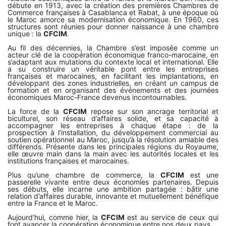
débute en 1913, avec la création des premières Chambres de
Commerce françaises à Casablanca et Rabat, à une époque où
le Maroc amorce sa modernisation économique. En 1960, ces
structures sont réunies pour donner naissance à une chambre
unique : la
CFCIM
.
Au fil des décennies, la Chambre s’est imposée comme un
acteur clé de la coopération économique franco-marocaine, en
s’adaptant aux mutations du contexte local et international. Elle
a su construire un véritable pont entre les entreprises
françaises et marocaines, en facilitant les implantations, en
développant des zones industrielles, en créant un campus de
formation et en organisant des événements et des journées
économiques Maroc-France devenus incontournables.
La force de la
CFCIM
repose sur son ancrage territorial et
biculturel, son réseau d’affaires solide, et sa capacité à
accompagner les entreprises à chaque étape : de la
prospection à l’installation, du développement commercial au
soutien opérationnel au Maroc, jusqu’à la résolution amiable des
différends. Présente dans les principales régions du Royaume,
elle œuvre main dans la main avec les autorités locales et les
institutions françaises et marocaines.
Plus qu’une chambre de commerce, la
CFCIM
est une
passerelle vivante entre deux économies partenaires. Depuis
ses débuts, elle incarne une ambition partagée : bâtir une
relation d’affaires durable, innovante et mutuellement bénéfique
entre la France et le Maroc.
Aujourd’hui, comme hier, la
CFCIM
est au service de ceux qui
font avancer la coopération économique entre nos deux pays.