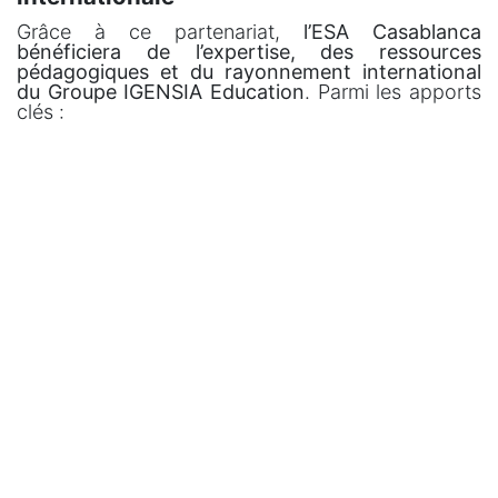
Grâce à ce partenariat,
l’ESA Casablanca
bénéficiera de l’expertise, des ressources
pédagogiques et du rayonnement international
du Groupe IGENSIA Education
. Parmi les apports
clés :
Des outils numériques innovants
pour enrichir
les parcours pédagogiques et élargir l’offre de
formations ;
L’
accès à un réseau d’universités et d’écoles
partenaires
, favorisant les échanges
académiques, les doubles diplômes et les
opportunités de mobilité ;
L’accueil d’apprenants issus des campus
français et européens du Groupe IGENSIA, en
mobilité courte ou longue à Casablanca ;
La mise en place de
passerelles vers les
cycles de Master
sur les campus français du
Groupe ;
Le
développement de programmes adaptés
aux réalités du marché marocain
, en lien étroit
avec les attentes des entreprises locales et
internationales.