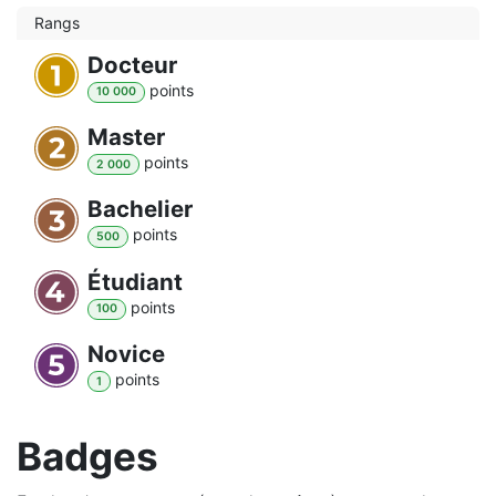
Rangs
Docteur
point
s
10 000
Master
point
s
2 000
Bachelier
point
s
500
Étudiant
point
s
100
Novice
point
s
1
Badges