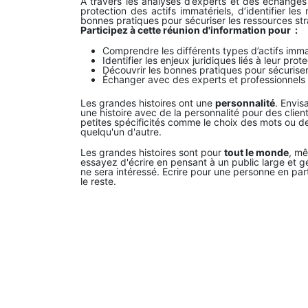
À travers les analyses d’experts et des échanges i
protection des actifs immatériels, d’identifier le
bonnes pratiques pour sécuriser les ressources stra
Participez à cette réunion d'information pour
:
Comprendre les différents types d’actifs immat
Identifier les enjeux juridiques liés à leur prot
Découvrir les bonnes pratiques pour sécuriser 
Échanger avec des experts et professionnels su
Les grandes histoires ont une
personnalité
. Envis
une histoire avec de la personnalité pour des clients
petites spécificités comme le choix des mots ou d
quelqu'un d'autre.
Les grandes histoires sont pour
tout le monde
, mê
essayez d'écrire en pensant à un public large et g
ne sera intéressé. Ecrire pour une personne en parti
le reste.