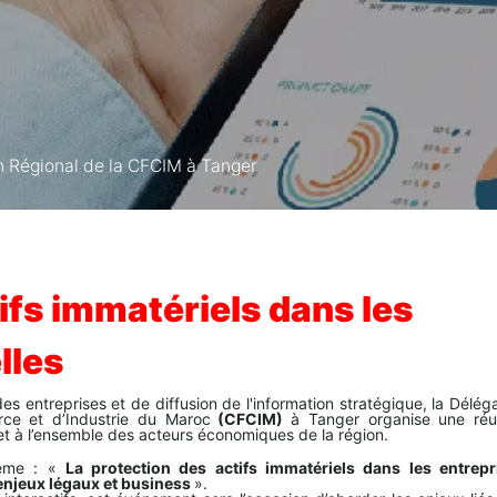
n Régional de la CFCIM à Tanger
ifs immatériels dans les
lles
entreprises et de diffusion de l'information stratégique, la Délég
ce et d’Industrie du Maroc
(CFCIM)
à Tanger organise une réu
et à l’ensemble des acteurs économiques de la région.
hème : «
La protection des actifs immatériels dans les entrepr
 enjeux légaux et business
».