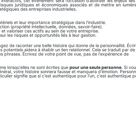
nteractifs, cet événement sera l’occasion d’aborder les enjeux liés
s risques juridiques et économiques associés et de mettre en lumièr
tégiques des entreprises industrielles.
ériels et leur importance stratégique dans l’industrie.
ection (propriété intellectuelle, données, savoir-faire).
et valoriser ces actifs au sein de votre entreprise.
r les risques et opportunités liés à leur gestion.
agez de raconter une belle histoire qui donne de la personnalité. Écri
 potentiels aidera à établir un lien relationnel. Cela se traduit par de
es phrases. Écrivez de votre point de vue, pas de l'expérience de
me lorsqu'elles ne sont écrites que
pour une seule personne
. Si vo
énéral, votre histoire sonnera fausse et manquera d'émotion. Person
culier signifie que si c'est authentique pour l'un, c'est authentique p