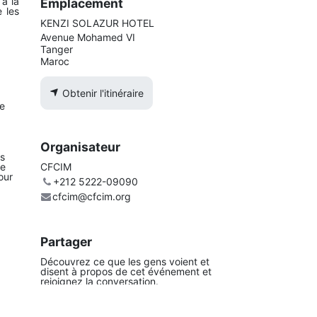
 à la
Emplacement
e les
KENZI SOLAZUR HOTEL
Avenue Mohamed VI
Tanger
Maroc
Obtenir l'itinéraire
re
Organisateur
us
CFCIM
ne
our
+212 5222-09090
cfcim@cfcim.org
Partager
Découvrez ce que les gens voient et
disent à propos de cet événement et
rejoignez la conversation.