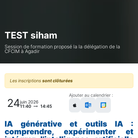
TEST siham
Session de formation proposé la la délégation de la
CFCIM à Agadir
Les inscriptions
sont clôturées
Ajouter au calendrier :
24
juin 2026
11:40
14:45
IA générative et outils IA :
comprendre, expérimenter et