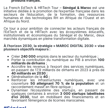
produits français.
La French EdTech & HRTech Tour –
Sénégal & Maroc
est une
initiative dédiée à la promotion de l’expertise française dans les
secteurs de l’éducation, de la formation, des ressources
humaines et des technologies RH en Afrique de l’Ouest et en
Afrique du Nord.
Ce tour a pour ambition de connecter les acteurs français de
l’EdTech et de la HRTech avec les écosystèmes éducatifs,
institutionnels et économiques du Sénégal et du Maroc, deux
marchés dynamiques en pleine transformation digitale.
À l’horizon 2030, la stratégie « MAROC DIGITAL 2030 » vise
plusieurs objectifs majeurs :
Créer
240 000
emplois dans le secteur du numérique ;
Porter la contribution du numérique au PIB à environ
100
milliards de dirhams
;
Accroître les revenus à l’export des services numériques,
en passant de 17,9 milliards de dirhams en 2023 à près de
40 milliards en 2030 ;
Généralisation de la
4G ;
Renforcer les infrastructures numériques, avec une
couverture
5G atteignant 70 % de la population
et un
raccordement massif en fibre optique ;
Dynamiser l’écosystème des startups, en passant de
quelques centaines à environ
3 000 startups labellisées
d’ici 2030,
tout en mobilisant des financements et en
favorisant l’émergence de licornes marocaines.