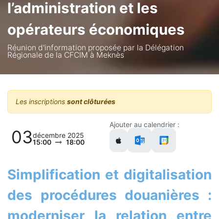
l’administration et les
opérateurs économiques
Réunion d'information proposée par la Délégation
Régionale de la CFCIM à Meknès
Les inscriptions
sont clôturées
Ajouter au calendrier :
03
décembre 2025
15:00
18:00
Simplification et digitalisation
des procédures douanières :
moderniser la relation entre