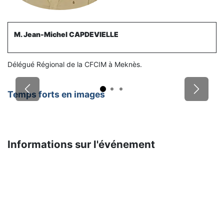
M. Jean-Michel CAPDEVIELLE
Délégué Régional de la CFCIM à Meknès.
Précédent
Suivant
Temps forts en images
Informations sur l'événement
Emplacement
HOTEL TAFILALET & SPA
4 angle rue Abdelmoumen Mouahidi
Meknes
Maroc