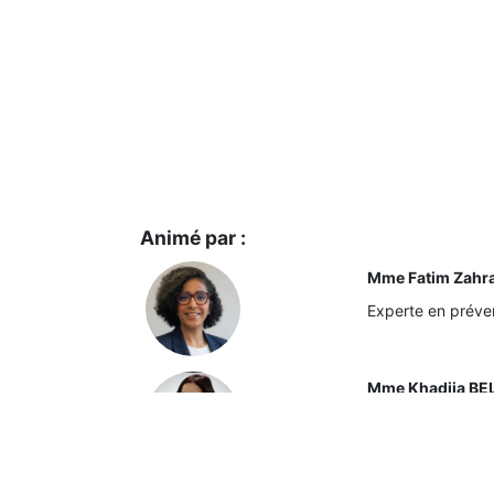
Animé par :
Mme Fatim Zahr
Experte en préve
Mme Khadija BE
DRH Capgemini E