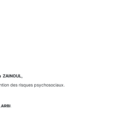
a ZAINOUL,
ntion des risques psychosociaux.
LARBI,
ngineering.