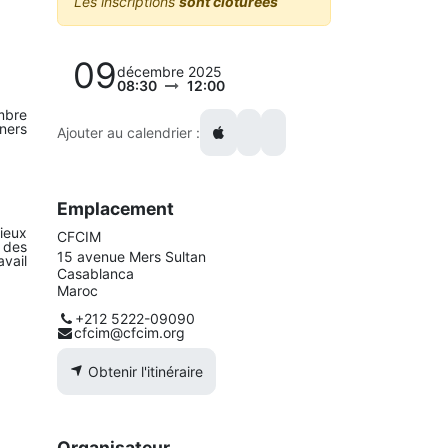
Les inscriptions
sont clôturées
09
décembre 2025
08:30
12:00
mbre
ners
Ajouter au calendrier :
Emplacement
ieux
CFCIM
 des
15 avenue Mers Sultan
avail
Casablanca
Maroc
+212 5222-09090
cfcim@cfcim.org
Obtenir l'itinéraire
Organisateur