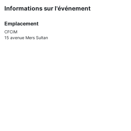
Informations sur l'événement
Emplacement
CFCIM
15 avenue Mers Sultan
Casablanca
Maroc
+212 5222-09090
cfcim@cfcim.org
Obtenir l'itinéraire
Organisateur
CFCIM
+212 5222-09090
cfcim@cfcim.org