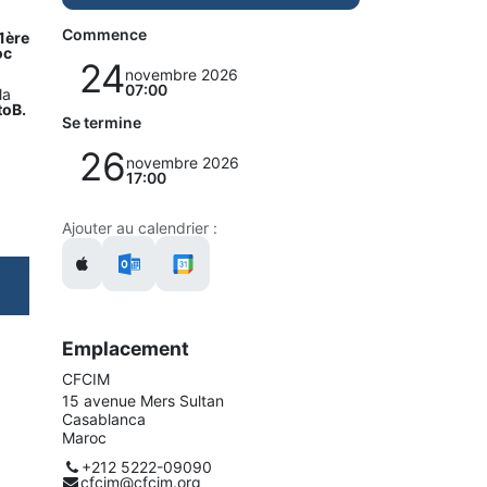
Commence
1ère
oc
24
novembre 2026
07:00
la
toB.
Se termine
26
novembre 2026
17:00
Ajouter au calendrier :
Emplacement
CFCIM
15 avenue Mers Sultan
Casablanca
Maroc
+212 5222-09090
cfcim@cfcim.org