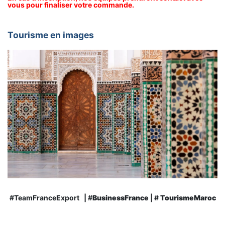
vous pour finaliser votre commande.
Tourisme en images
#TeamFranceExport | #
BusinessFrance
| #
TourismeMaroc