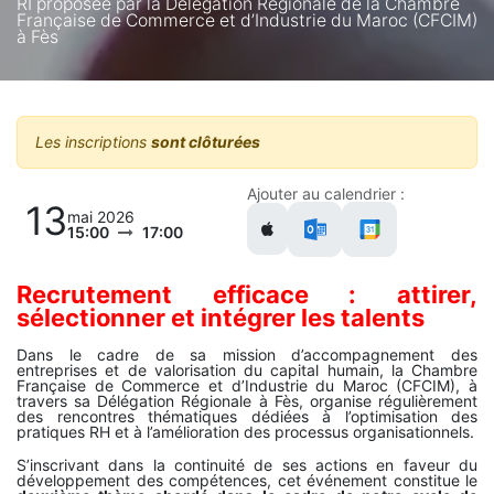
RI proposée par la Délégation Régionale de la Chambre
Française de Commerce et d’Industrie du Maroc (CFCIM)
à Fès
Les inscriptions
sont clôturées
Ajouter au calendrier :
13
mai 2026
15:00
17:00
Recrutement efficace : attirer,
sélectionner et intégrer les talents
Dans le cadre de sa mission d’accompagnement des
entreprises et de valorisation du capital humain, la Chambre
Française de Commerce et d’Industrie du Maroc (CFCIM), à
travers sa Délégation Régionale à Fès, organise régulièrement
des rencontres thématiques dédiées à l’optimisation des
pratiques RH et à l’amélioration des processus organisationnels.
S’inscrivant dans la continuité de ses actions en faveur du
développement des compétences, cet événement constitue le