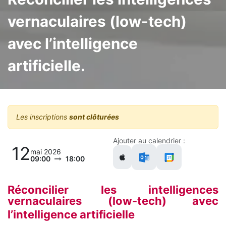
vernaculaires (low-tech)
avec l’intelligence
artificielle.
Les inscriptions
sont clôturées
Ajouter au calendrier :
12
mai 2026
09:00
18:00
Réconcilier les intelligences
vernaculaires (low-tech) avec
l’intelligence artificielle