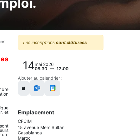
mploi.
ins
Les inscriptions
sont clôturées
les
14
mai 2026
08:30
12:00
Ajouter au calendrier :
mbre
tion
ique
Emplacement
r, et
CFCIM
sont
15 avenue Mers Sultan
jeurs
Casablanca
ture
Maroc