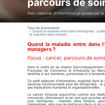
parcours de soin
Petit-déjeuner d'information proposée par l
Tous les événements
Quand la maladie entre dans l’entreprise : quel
et maintien dans l’emploi.
Quand la maladie entre dans l’
managers ?
Focus : cancer, parcours de soins
Dans le cadre de sa mission d’accompagnement des
Française de Commerce et d’Industrie du Maro
destinés à ses membres, partenaires et à l’ensem
Ce petit-déjeuner d’information, organisé dans le
devenue incontournable pour les entreprises : la g
ses implications humaines et organisationnelles.
Le cancer s’impose aujourd’hui comme une réalit
concernés, directement ou en tant que proches aid
pour l’entreprise : maintien dans l’emploi, ges
managériale, ainsi que de mettre en place un ac