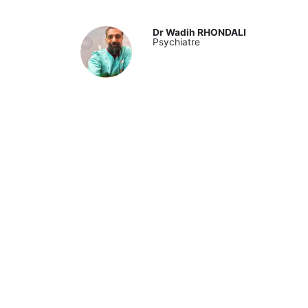
Dr Wadih RHONDALI
Psychiatre
Mme Asmae DAKKI ,
Directrice Transformation, Compét
Communication
,
Servier Maroc Ex
Modéré par :
Mme Donia HACHEM,