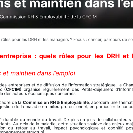
s et maintien dans l’e
a Commission RH & Employabilité de la CFCIM
s rôles pour les DRH et les managers ? Focus : cancer, parcours de so
entreprise : quels rôles pour les DRH et 
 et maintien dans l’emploi
 entreprises et de diffusion de l'information stratégique, la Cha
c
(CFCIM)
organise régulièrement des Petits-déjeuners d’Informa
ble des acteurs économiques concernés.
 cadre de la
Commission RH & Employabilité
, abordera une thémat
estion de la maladie en milieu professionnel, en particulier le cance
é durable du monde du travail. De plus en plus de collaborateurs 
ants. Au-delà de la maladie, cette situation soulève des enjeux ma
tion du retour au travail, impact psychologique et cognitif, pos
compagnement structuré.