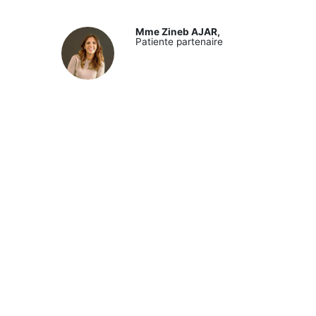
Mme Zineb AJAR,
Patiente partenaire
Pr Sanaa EL MAJJAOUI
,
ences et
Cheffe de service radiothérapie, Hôpita
 RH
Cheikh Khalifa ​