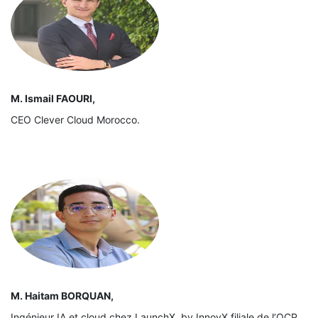
M. Ismail FAOURI,
CEO Clever Cloud Morocco.
M. Haitam BORQUAN,
Ingénieur IA et cloud chez LaunchX, by InnovX filiale de l’OCP.