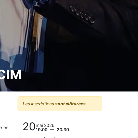
FCIM
Les inscriptions
sont clôturées
20
mai 2026
e en
19:00
20:30