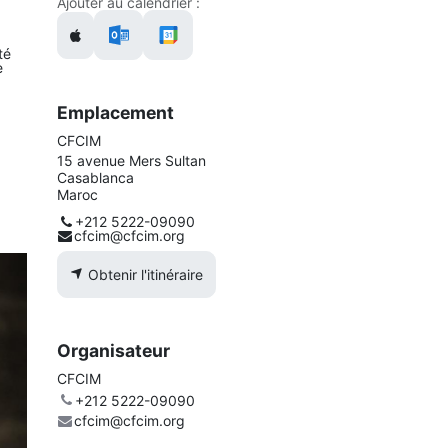
Ajouter au calendrier :
.
té
e
Emplacement
CFCIM
15 avenue Mers Sultan
Casablanca
Maroc
+212 5222-09090
cfcim@cfcim.org
Obtenir l'itinéraire
Organisateur
CFCIM
+212 5222-09090
cfcim@cfcim.org