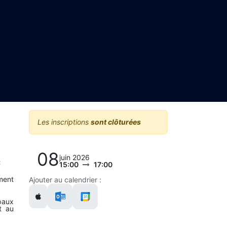
Les inscriptions
sont clôturées
08
juin 2026
c
15:00
17:00
ment
Ajouter au calendrier :
paux
t au