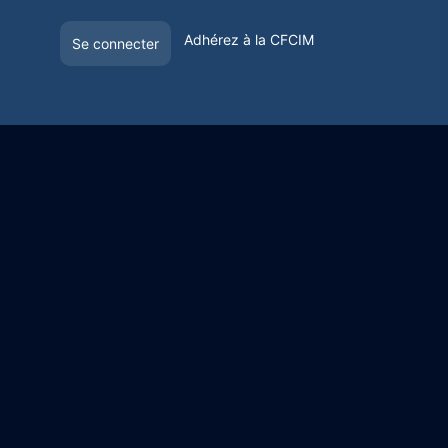
Adhérez à la CFCIM
Se connecter
E
OFFRE DE VISIBILITÉ
VOYAGER EN FRANCE