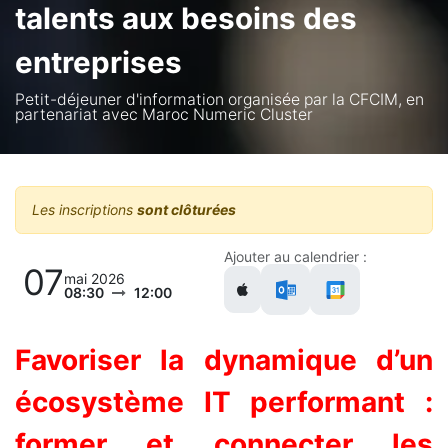
talents aux besoins des
entreprises
Petit-déjeuner d'information organisée par la CFCIM, en
partenariat avec Maroc Numeric Cluster
Les inscriptions
sont clôturées
Ajouter au calendrier :
07
mai 2026
08:30
12:00
Favoriser la dynamique d’un
écosystème IT performant :
former et connecter les