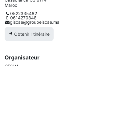
Maroc
0522335482
0614270848
giscae@groupeiscae.ma
Obtenir l'itinéraire
Organisateur
CFCIM
+212 5222-09090
cfcim@cfcim.org
Partager
Découvrez ce que les gens voient et disent à propos de cet
événement et rejoignez la conversation.