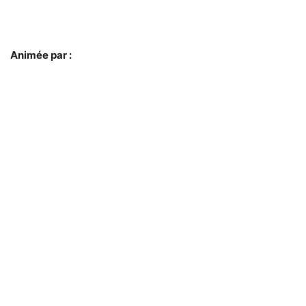
Animée par :
Mme Chadia ROUHI,
Directrice Régionale de l'ANAPEC de la région Marrakech-Safi.