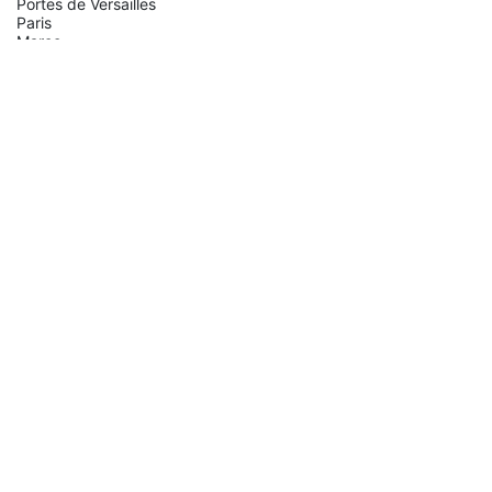
Portes de Versailles
Paris
Maroc
Obtenir l'itinéraire
Organisateur
Nadwa ELBAINE
+212 5224-39623
nelbaine@cfcim.org
Partager
Découvrez ce que les gens voient et disent à propos de cet
événement et rejoignez la conversation.