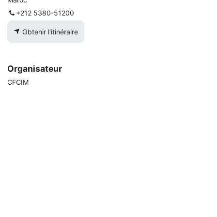
+212 5380-51200
Obtenir l'itinéraire
Organisateur
CFCIM
+212 5222-09090
cfcim@cfcim.org
Partager
Découvrez ce que les gens voient et disent à propos de cet
événement et rejoignez la conversation.