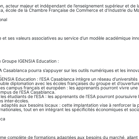
n, acteur majeur et indépendant de l’enseignement supérieur et de l
nca, école de la Chambre Française de Commerce et d’Industrie du 
ional
et ses valeurs associatives au service d’un modèle académique innov
du Groupe IGENSIA Education :
SA Casablanca pourra s’appuyer sur les outils numériques et les in
s.
ENSIA Education : l’ESA Casablanca intègre un réseau d’universités p
le diplomation avec les écoles françaises du groupe et d’ouverture à
s campus français et européen : les apprenants pourront vivre une e
 campus de l’ESA Casablanca.
les étudiants de l’ESA : les apprenants de l’ESA pourront poursuivre 
s inter-écoles.
ptés aux besoins locaux : cette implantation vise à renforcer la p
nationales, tout en en intégrant les spécificités économiques et so
anca
mme complète de formations adaptées aux besoins du marché, allant