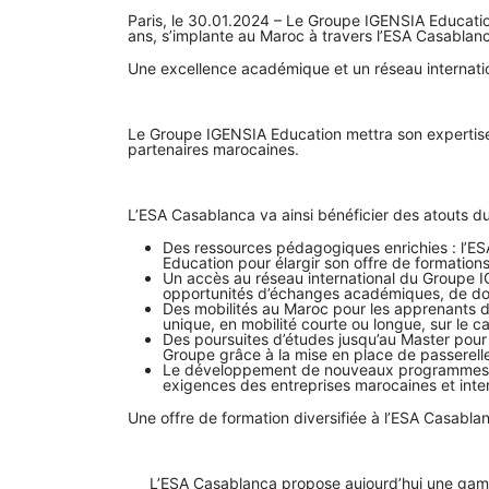
Paris, le 30.01.2024 – Le Groupe IGENSIA Educatio
ans, s’implante au Maroc à travers l’ESA Casabla
Une excellence académique et un réseau internat
Le Groupe IGENSIA Education mettra son expertise 
partenaires marocaines.
L’ESA Casablanca va ainsi bénéficier des atouts 
Des ressources pédagogiques enrichies : l’E
Education pour élargir son offre de formation
Un accès au réseau international du Groupe IG
opportunités d’échanges académiques, de doub
Des mobilités au Maroc pour les apprenants de
unique, en mobilité courte ou longue, sur le
Des poursuites d’études jusqu’au Master pour 
Groupe grâce à la mise en place de passerelle
Le développement de nouveaux programmes ada
exigences des entreprises marocaines et inter
Une offre de formation diversifiée à l’ESA Casabl
​​ ​L’ESA Casablanca propose aujourd’hui une ga