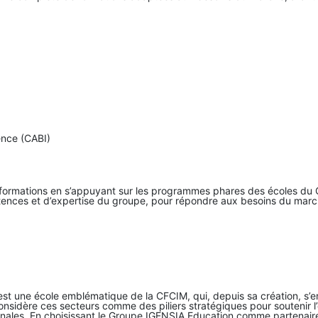
gence (CABI)
de formations en s’appuyant sur les programmes phares des écoles du
étences et d’expertise du groupe, pour répondre aux besoins du march
est une école emblématique de la CFCIM, qui, depuis sa création, s
onsidère ces secteurs comme des piliers stratégiques pour soutenir 
onales. En choisissant le Groupe IGENSIA Education comme partenair